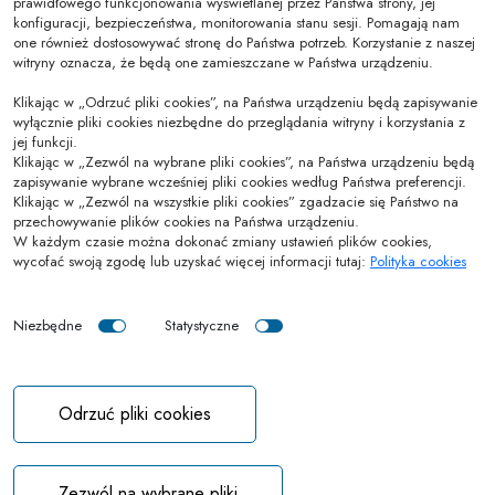
prawidłowego funkcjonowania wyświetlanej przez Państwa strony, jej
konfiguracji, bezpieczeństwa, monitorowania stanu sesji. Pomagają nam
one również dostosowywać stronę do Państwa potrzeb. Korzystanie z naszej
witryny oznacza, że będą one zamieszczane w Państwa urządzeniu.
Regulamin
Klikając w „Odrzuć pliki cookies”, na Państwa urządzeniu będą zapisywanie
wyłącznie pliki cookies niezbędne do przeglądania witryny i korzystania z
Regulamin forum
jej funkcji.
Klikając w „Zezwól na wybrane pliki cookies”, na Państwa urządzeniu będą
Polityka Prywatności
zapisywanie wybrane wcześniej pliki cookies według Państwa preferencji.
Klikając w „Zezwól na wszystkie pliki cookies” zgadzacie się Państwo na
Polityka cookies
przechowywanie plików cookies na Państwa urządzeniu.
W każdym czasie można dokonać zmiany ustawień plików cookies,
Kontakt
wycofać swoją zgodę lub uzyskać więcej informacji tutaj:
Polityka cookies
Zobacz nas na:
Niezbędne
Statystyczne
Organizator:
Odrzuć pliki cookies
Patronat merytoryczny:
Zezwól na wybrane pliki