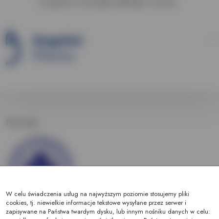
programu oraz jego dalszego rozwoju.
Patronaty:
W celu świadczenia usług na najwyższym poziomie stosujemy pliki
cookies, tj. niewielkie informacje tekstowe wysyłane przez serwer i
zapisywane na Państwa twardym dysku, lub innym nośniku danych w celu: